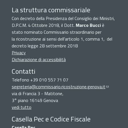
La struttura commissariale
Con decreto della Presidenza del Consiglio dei Ministri,
D.P.C.M. 4 Ottobre 2018, il Dott.
Marco Bucci
è
stato nominato Commissario straordinario per
la ricostruzione ai sensi dell'articolo 1, comma 1, del
decreto legge 28 settembre 2018
Privacy
Dichiarazione di accessibilità
Contatti
Telefono +39 010 557 71 07
segreteria@commissario.ricostruzione.genova.it
(link
via di Francia 3 - Matitone,
sends
3° piano 16149 Genova
e-
vedi tutto
mail)
Casella Pec e Codice Fiscale
Casella Pec