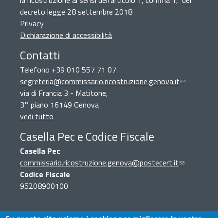
la ricostruzione ai sensi dell'articolo 1, comma 1, del
decreto legge 28 settembre 2018
Privacy
Dichiarazione di accessibilità
Contatti
Telefono +39 010 557 71 07
segreteria@commissario.ricostruzione.genova.it
(link
via di Francia 3 - Matitone,
sends
3° piano 16149 Genova
e-
vedi tutto
mail)
Casella Pec e Codice Fiscale
Casella Pec
commissario.ricostruzione.genova@postecert.it
(link
Codice Fiscale
sends
95208900100
e-
mail)