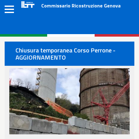
Salta
Commissario Ricostruzione Genova
al
contenuto
principale
Chiusura temporanea Corso Perrone -
AGGIORNAMENTO