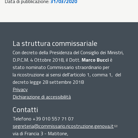
Data di pubblicazione:
31/03/2020
La struttura commissariale
Con decreto della Presidenza del Consiglio dei Ministri,
D.P.C.M. 4 Ottobre 2018, il Dott.
Marco Bucci
è
stato nominato Commissario straordinario per
la ricostruzione ai sensi dell'articolo 1, comma 1, del
decreto legge 28 settembre 2018
Privacy
Dichiarazione di accessibilità
Contatti
Telefono +39 010 557 71 07
segreteria@commissario.ricostruzione.genova.it
(link
via di Francia 3 - Matitone,
sends