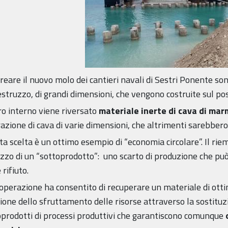
reare il nuovo molo dei cantieri navali di Sestri Ponente son
struzzo, di grandi dimensioni, che vengono costruite sul po
ro interno viene riversato
materiale inerte di cava di ma
azione di cava di varie dimensioni, che altrimenti sarebbero
a scelta è un ottimo esempio di “economia circolare”. Il rie
lizzo di un “sottoprodotto”: uno scarto di produzione che p
rifiuto.
operazione ha consentito di recuperare un materiale di otti
ione dello sfruttamento delle risorse attraverso la sostituz
oprodotti di processi produttivi che garantiscono comunque