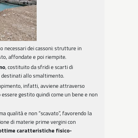
o necessari dei cassoni: strutture in
sto, affondate e poi riempite.
rmo
, costituito da sfridi e scarti di
 destinati allo smaltimento.
mpimento, infatti, avviene attraverso
uò essere gestito quindi come un bene e non
ma qualità e non “scavato”, favorendo la
ione di materie prime vergini con
ottime caratteristiche fisico-