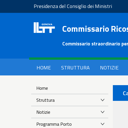
Salta
Presidenza del Consiglio dei Ministri
al
contenuto
Commissario Rico
principale
Commissario straordinario per
HOME
STRUTTURA
NOTIZIE
Home
Ca
Struttura
Notizie
Programma Porto