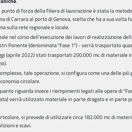
aniche
.
 punto di forza della filiera di lavorazione è stata la metodo
a di Carrara al porto di Genova, scelta che ha a sua volta ha
 sulla rete regionale e locale.
tale nel corso dell’esecuzione dei lavori di realizzazione del
stri Ponente (denominata "Fase 1") - verrà trasportato qua
gi (aprile 2022) stati trasportati 200.000 mc di materiale in
io).
omplesso, tale operazione, si configura come una delle più g
economia circolare.
uanto riguarda invece i riempimenti legati alle opere di "Fa
ta) verrà utilizzato materiale in parte dragato e in parte 
rticolare, si prevede di utilizzare circa 182.000 mc di mate
izioni e scavi.