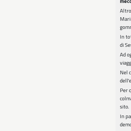
mecc
Altro
Marin
gomma
In to
di Se
Ad og
viagg
Nel c
dell'
Per q
colma
sito.
In pa
demol