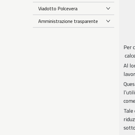
Viadotto Polcevera
Amministrazione trasparente
Per c
calce
Al lo
lavor
Quest
l’uti
come 
Tale 
riduz
sott