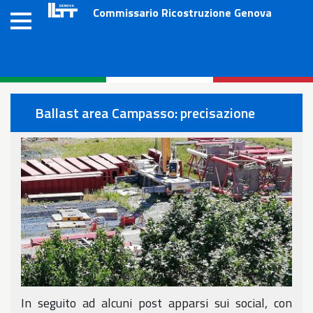
Salta
Commissario Ricostruzione Genova
al
contenuto
principale
Ballast area Campasso: precisazione
In seguito ad alcuni post apparsi sui social, con