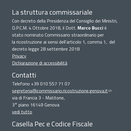
La struttura commissariale
Con decreto della Presidenza del Consiglio dei Ministri,
D.P.C.M. 4 Ottobre 2018, il Dott.
Marco Bucci
è
stato nominato Commissario straordinario per
la ricostruzione ai sensi dell'articolo 1, comma 1, del
decreto legge 28 settembre 2018
Privacy
Dichiarazione di accessibilità
Contatti
Telefono +39 010 557 71 07
segreteria@commissario.ricostruzione.genova.it
(link
via di Francia 3 - Matitone,
sends
3° piano 16149 Genova
e-
vedi tutto
mail)
Casella Pec e Codice Fiscale