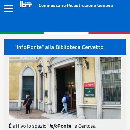
Salta
Commissario Ricostruzione Genova
al
contenuto
principale
"InfoPonte" alla Biblioteca Cervetto
È attivo lo spazio "
info
Ponte
" a Certosa.