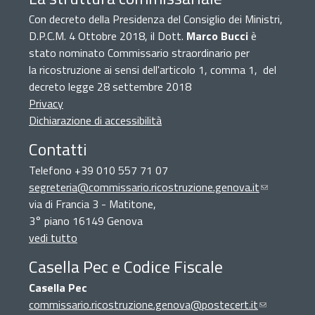
Con decreto della Presidenza del Consiglio dei Ministri,
D.P.C.M. 4 Ottobre 2018, il Dott.
Marco Bucci
è
stato nominato Commissario straordinario per
la ricostruzione ai sensi dell'articolo 1, comma 1, del
decreto legge 28 settembre 2018
Privacy
Dichiarazione di accessibilità
Contatti
Telefono +39 010 557 71 07
segreteria@commissario.ricostruzione.genova.it
(link
via di Francia 3 - Matitone,
sends
3° piano 16149 Genova
e-
vedi tutto
mail)
Casella Pec e Codice Fiscale
Casella Pec
commissario.ricostruzione.genova@postecert.it
(link