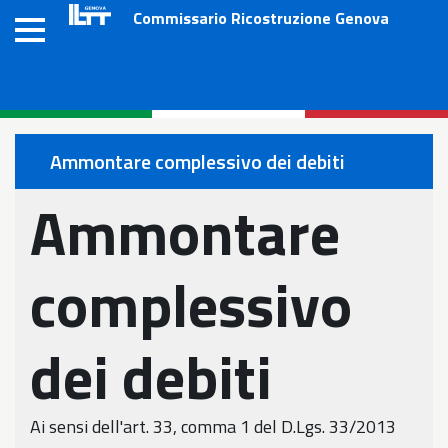
Salta
Commissario Ricostruzione Genova
al
contenuto
principale
Ammontare complessivo dei debiti
Ammontare
complessivo
dei debiti
Ai sensi dell'art. 33, comma 1 del D.Lgs. 33/2013